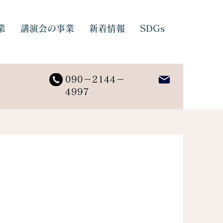
業
講演会の事業
新着情報
SDGs
090－2144－
4997