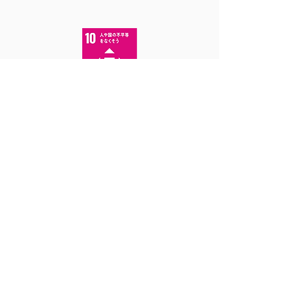
SDGs 17の目標
8働きがいも経済成長も
10.2 障がい者、女性、高齢者等
の能力や経済力強化
対応する事業
障がい者施設支援調達
サービス内容
名刺調達